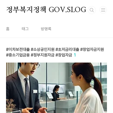
본문 바로가기
정부복지정책 GOV.SLOG
홈
태그
방명록
이차보전대출 #소상공인지원 #초저금리대출 #창업자금지원
#중소기업금융 #정부지원자금 #창업자금
1