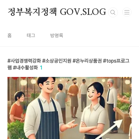
본문 바로가기
정부복지정책 GOV.SLOG
홈
태그
방명록
사업경쟁력강화 #소상공인지원 #온누리상품권 #tops프로그
램 #내수활성화
1