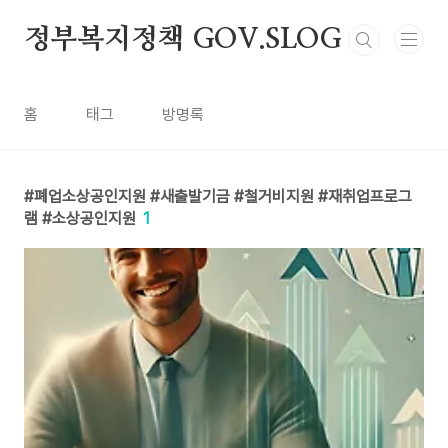
본문 바로가기
정부복지정책 GOV.SLOG
홈
태그
방명록
폐업소상공인지원 #새출발기금 #철거비지원 #재취업프로그
램 #소상공인지원
1